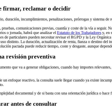
e firmar, reclamar o decidir
cio, duración, incumplimientos, penalizaciones, prórrogas y sistema de r
s, pruebas, comunicaciones previas, cuantía y coste de la vía a seguir. N
rios o jornada, habrá que analizar el
Estatuto de los Trabajadores
y, en 
 de particulares pueden necesitar revisar el RGPD y la Ley Orgánica 3/
o distinto. La duración, actualización de renta, fianza o destino del i
solución pactada puede reducir tiempo, coste y desgaste, aunque depender
na revisión preventiva
umento que va a generar obligaciones, cuando hay importes relevantes,
de un enfoque reactivo, la consulta suele llegar cuando ya existe incu
to.
mplejidad documental y de si basta con una orientación jurídica o hace 
rar antes de consultar