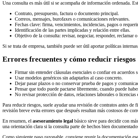
Una consulta es más útil si se acompaña de información ordenada. Est
Contrato, presupuesto, factura o documento principal.
Correos, mensajes, burofaxes o comunicaciones relevantes.
Fechas clave: firma, vencimientos, incidencias, pagos o requeri
Identificación de las partes implicadas y relación entre ellas.
Objetivo de la consulta: revisar, negociar, responder, reclamar o 
Si se trata de empresa, también puede ser útil aportar políticas inte
Errores frecuentes y cómo reducir riesgos
Firmar sin entender cláusulas esenciales o confiar en acuerdos s
Usar modelos genéricos sin adaptarlos al caso concreto.
Dejar pasar plazos o no conservar prueba de pagos y comunica
Pensar que todo puede pactarse libremente, cuando puede haber 
No revisar protección de datos, relaciones laborales o licencias
Para reducir riesgos, suele ayudar una revisión de contratos antes de 
revisión breve evita errores que después resultan más costosos de corr
En resumen, el
asesoramiento legal
básico sirve para decidir con más
una orientación clara si la consulta parte de hechos bien documentados
Como siguiente paso razonable, conviene reunir la documentación esencia