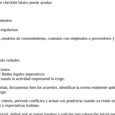
e checklist básico puede ayudar:
mientos.
regularizar.
rnas, modelos de consentimiento, contratos con empleados o proveedores 
olo verbales.
ciones.
límites legales imperativos.
 cuando la actividad empresarial lo exige.
firmar, documentar bien los acuerdos, identificar la norma realmente ap
egir.
 criterio, prevenir conflictos y actuar con prudencia cuando ya existe
 y expectativas realistas.
l, definir qué se quiere resolver y solicitar una valoración inicial par