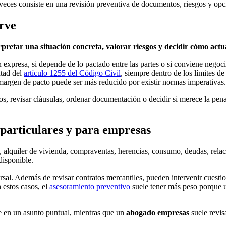
veces consiste en una revisión preventiva de documentos, riesgos y opci
irve
erpretar una situación concreta, valorar riesgos y decidir cómo act
ión expresa, si depende de lo pactado entre las partes o si conviene ne
ntad del
artículo 1255 del Código Civil
, siempre dentro de los límites de
 margen de pacto puede ser más reducido por existir normas imperativas.
os, revisar cláusulas, ordenar documentación o decidir si merece la pena
 particulares y para empresas
, alquiler de vivienda, compraventas, herencias, consumo, deudas, relaci
disponible.
rsal. Además de revisar contratos mercantiles, pueden intervenir cuesti
n estos casos, el
asesoramiento preventivo
suele tener más peso porque u
 en un asunto puntual, mientras que un
abogado empresas
suele revis