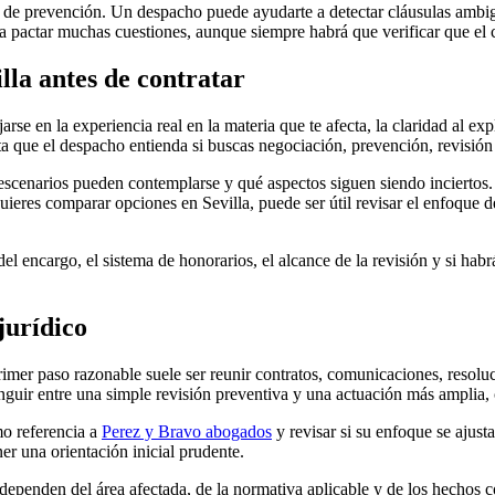
s de prevención. Un despacho puede ayudarte a detectar cláusulas ambig
 pactar muchas cuestiones, aunque siempre habrá que verificar que el co
lla antes de contratar
rse en la experiencia real en la materia que te afecta, la claridad al exp
a que el despacho entienda si buscas negociación, prevención, revisión
enarios pueden contemplarse y qué aspectos siguen siendo inciertos. U
 quieres comparar opciones en Sevilla, puede ser útil revisar el enfoqu
 del encargo, el sistema de honorarios, el alcance de la revisión y si hab
jurídico
primer paso razonable suele ser reunir contratos, comunicaciones, resolu
tinguir entre una simple revisión preventiva y una actuación más ampli
mo referencia a
Perez y Bravo abogados
y revisar si su enfoque se ajus
r una orientación inicial prudente.
 dependen del área afectada, de la normativa aplicable y de los hechos 