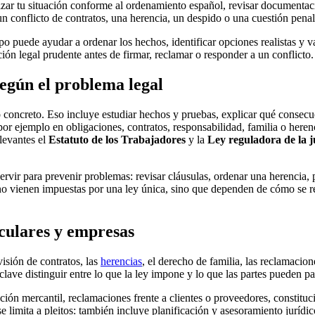
lizar tu situación conforme al ordenamiento español, revisar documentació
un conflicto de
contratos
, una herencia, un despido o una cuestión penal
o puede ayudar a ordenar los hechos, identificar opciones realistas y 
ación legal prudente antes de firmar, reclamar o responder a un conflicto.
egún el problema legal
so concreto. Eso incluye estudiar hechos y pruebas, explicar qué consec
 por ejemplo en obligaciones, contratos, responsabilidad, familia o heren
elevantes el
Estatuto de los Trabajadores
y la
Ley reguladora de la ju
ervir para prevenir problemas: revisar cláusulas, ordenar una herencia,
 no vienen impuestas por una ley única, sino que dependen de cómo se re
iculares y empresas
evisión de
contratos
, las
herencias
, el
derecho de familia
, las reclamacion
lave distinguir entre lo que la ley impone y lo que las partes pueden pa
ción mercantil, reclamaciones frente a clientes o proveedores, constit
e limita a pleitos: también incluye planificación y asesoramiento jurídic