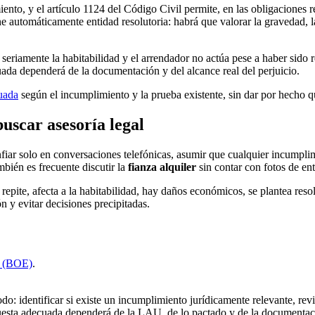
nto, y el artículo 1124 del Código Civil permite, en las obligaciones r
ne automáticamente entidad resolutoria: habrá que valorar la gravedad, la
 seriamente la habitabilidad y el arrendador no actúa pese a haber sido re
uada dependerá de la documentación y del alcance real del perjuicio.
uada
según el incumplimiento y la prueba existente, sin dar por hecho q
buscar asesoría legal
fiar solo en conversaciones telefónicas, asumir que cualquier incumplim
bién es frecuente discutir la
fianza alquiler
sin contar con fotos de ent
epite, afecta a la habitabilidad, hay daños económicos, se plantea resolv
n y evitar decisiones precipitadas.
s (BOE)
.
: identificar si existe un incumplimiento jurídicamente relevante, revis
puesta adecuada dependerá de la LAU, de lo pactado y de la documentac