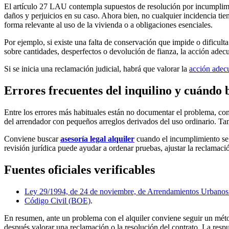
El artículo 27 LAU contempla supuestos de resolución por incumplimie
daños y perjuicios en su caso. Ahora bien, no cualquier incidencia tie
forma relevante al uso de la vivienda o a obligaciones esenciales.
Por ejemplo, si existe una falta de conservación que impide o dificulta
sobre cantidades, desperfectos o devolución de fianza, la acción adec
Si se inicia una reclamación judicial, habrá que valorar la
acción adec
Errores frecuentes del inquilino y cuándo 
Entre los errores más habituales están no documentar el problema, con
del arrendador con pequeños arreglos derivados del uso ordinario. Tam
Conviene buscar
asesoría legal alquiler
cuando el incumplimiento se r
revisión jurídica puede ayudar a ordenar pruebas, ajustar la reclamació
Fuentes oficiales verificables
Ley 29/1994, de 24 de noviembre, de Arrendamientos Urbano
Código Civil (BOE)
.
En resumen, ante un problema con el alquiler conviene seguir un método
después valorar una reclamación o la resolución del contrato. La res