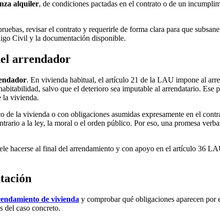
anza alquiler
, de condiciones pactadas en el contrato o de un incumplim
pruebas, revisar el contrato y requerirle de forma clara para que subsan
go Civil y la documentación disponible.
del arrendador
rendador
. En vivienda habitual, el artículo 21 de la LAU impone al arrend
abitabilidad, salvo que el deterioro sea imputable al arrendatario. Ese
 la vivienda.
 de la vivienda o con obligaciones asumidas expresamente en el contra
trario a la ley, la moral o el orden público. Por eso, una promesa verb
suele hacerse al final del arrendamiento y con apoyo en el artículo 36 
ntación
rendamiento de vivienda
y comprobar qué obligaciones aparecen por 
s del caso concreto.