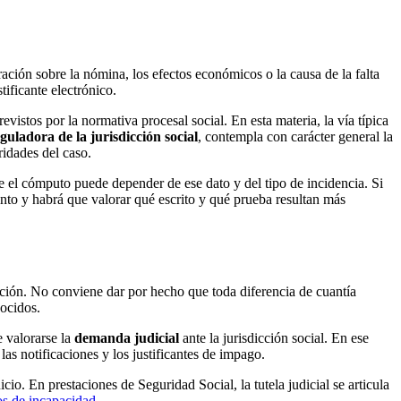
ración sobre la nómina, los efectos económicos o la causa de la falta
tificante electrónico.
evistos por la normativa procesal social. En esta materia, la vía típica
guladora de la jurisdicción social
, contempla con carácter general la
ridades del caso.
que el cómputo puede depender de ese dato y del tipo de incidencia. Si
into y habrá que valorar qué escrito y qué prueba resultan más
lución. No conviene dar por hecho que toda diferencia de cuantía
nocidos.
e valorarse la
demanda judicial
ante la jurisdicción social. En ese
s notificaciones y los justificantes de impago.
cio. En prestaciones de Seguridad Social, la tutela judicial se articula
os de incapacidad
.