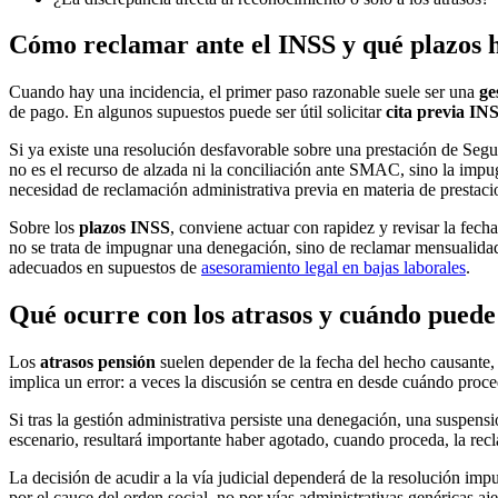
Cómo reclamar ante el INSS y qué plazos 
Cuando hay una incidencia, el primer paso razonable suele ser una
ge
de pago. En algunos supuestos puede ser útil solicitar
cita previa IN
Si ya existe una resolución desfavorable sobre una prestación de Segu
no es el recurso de alzada ni la conciliación ante SMAC, sino la impu
necesidad de reclamación administrativa previa en materia de prestacio
Sobre los
plazos INSS
, conviene actuar con rapidez y revisar la fech
no se trata de impugnar una denegación, sino de reclamar mensualidade
adecuados en supuestos de
asesoramiento legal en bajas laborales
.
Qué ocurre con los atrasos y cuándo puede 
Los
atrasos pensión
suelen depender de la fecha del hecho causante, 
implica un error: a veces la discusión se centra en desde cuándo proc
Si tras la gestión administrativa persiste una denegación, una suspensi
escenario, resultará importante haber agotado, cuando proceda, la rec
La decisión de acudir a la vía judicial dependerá de la resolución impu
por el cauce del orden social, no por vías administrativas genéricas aj