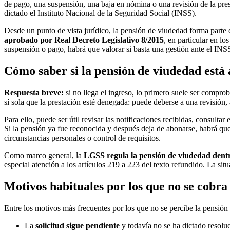
de pago, una suspensión, una baja en nómina o una revisión de la presta
dictado el Instituto Nacional de la Seguridad Social (INSS).
Desde un punto de vista jurídico, la pensión de viudedad forma parte 
aprobado por Real Decreto Legislativo 8/2015
, en particular en l
suspensión o pago, habrá que valorar si basta una gestión ante el INSS
Cómo saber si la pensión de viudedad está
Respuesta breve:
si no llega el ingreso, lo primero suele ser comprob
sí sola que la prestación esté denegada: puede deberse a una revisió
Para ello, puede ser útil revisar las notificaciones recibidas, consult
Si la pensión ya fue reconocida y después deja de abonarse, habrá qu
circunstancias personales o control de requisitos.
Como marco general, la
LGSS regula la pensión de viudedad dentr
especial atención a los artículos 219 a 223 del texto refundido. La si
Motivos habituales por los que no se cobra
Entre los motivos más frecuentes por los que no se percibe la pensión
La
solicitud sigue pendiente
y todavía no se ha dictado resolu