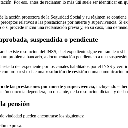
ción. Por eso, antes de reclamar, lo más útil suele ser identificar
en qu
de la acción protectora de la Seguridad Social y su régimen se contiene
os preceptos relativos a las prestaciones por muerte y supervivencia. Si
 o si procede iniciar una reclamación previa y, en su caso, una demanda 
 aprobada, suspendida o pendiente
ar si existe resolución del INSS, si el expediente sigue en trámite o si 
n, a un problema bancario, a documentación pendiente o a una suspensión
ar el estado del expediente por los canales habilitados por el INSS y ver
e comprobar si existe una
resolución de revisión
o una comunicación rel
o de las prestaciones por muerte y supervivencia
, incluyendo el hec
tuación concreta dependerá, no obstante, de la resolución dictada y de l
 la pensión
 de viudedad pueden encontrarse los siguientes:
ción expresa.