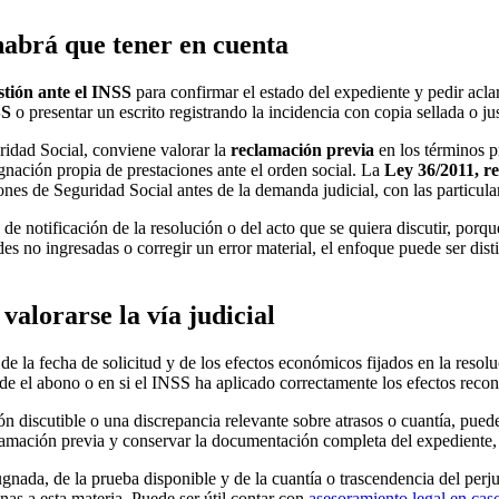
habrá que tener en cuenta
stión ante el INSS
para confirmar el estado del expediente y pedir acla
SS
o presentar un escrito registrando la incidencia con copia sellada o jus
ridad Social, conviene valorar la
reclamación previa
en los términos pr
gnación propia de prestaciones ante el orden social. La
Ley 36/2011, re
nes de Seguridad Social antes de la demanda judicial, con las particula
a de notificación de la resolución o del acto que se quiera discutir, por
s no ingresadas o corregir un error material, el enfoque puede ser dist
valorarse la vía judicial
de la fecha de solicitud y de los efectos económicos fijados en la reso
ede el abono o en si el INSS ha aplicado correctamente los efectos reco
ón discutible o una discrepancia relevante sobre atrasos o cuantía, pued
lamación previa y conservar la documentación completa del expediente, la
gnada, de la prueba disponible y de la cuantía o trascendencia del perjui
enas a esta materia. Puede ser útil contar con
asesoramiento legal en cas