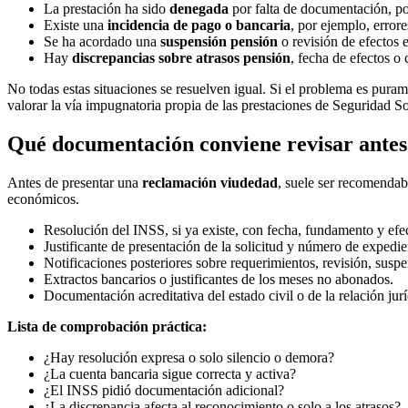
La prestación ha sido
denegada
por falta de documentación, por
Existe una
incidencia de pago o bancaria
, por ejemplo, error
Se ha acordado una
suspensión pensión
o revisión de efectos 
Hay
discrepancias sobre atrasos pensión
, fecha de efectos o 
No todas estas situaciones se resuelven igual. Si el problema es pura
valorar la vía impugnatoria propia de las prestaciones de Seguridad So
Qué documentación conviene revisar antes
Antes de presentar una
reclamación viudedad
, suele ser recomendab
económicos.
Resolución del INSS, si ya existe, con fecha, fundamento y ef
Justificante de presentación de la solicitud y número de expedie
Notificaciones posteriores sobre requerimientos, revisión, susp
Extractos bancarios o justificantes de los meses no abonados.
Documentación acreditativa del estado civil o de la relación jur
Lista de comprobación práctica:
¿Hay resolución expresa o solo silencio o demora?
¿La cuenta bancaria sigue correcta y activa?
¿El INSS pidió documentación adicional?
¿La discrepancia afecta al reconocimiento o solo a los atrasos?