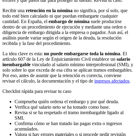
errores y qué pasos dar para proteger tu sueldo. Revisa tu caso.
Recibir una
retención en la nómina
no significa, por sí solo, que
todo esté bien calculado ni que puedan embargarte cualquier
cantidad. En España, el
embargo de nómina
suele producirse
dentro de un procedimiento de ejecución y mediante una orden o
diligencia de embargo dirigida a la empresa o pagador. Aun así, el
análisis puede variar según el origen de la deuda, la resolución
recibida y la fase del procedimiento.
La idea clave es esta:
no puede embargarse toda la nómina
. El
artículo 607 de la Ley de Enjuiciamiento Civil establece un
salario
inembargable
vinculado al salario mínimo interprofesional (SMI), y
solo sobre lo que exceda de esa cifra se aplican tramos embargables.
Por eso, antes de asumir que la retención es correcta, conviene
revisar el cálculo, la documentación y el tipo de
ingresos afectados
.
Checklist rápida para revisar tu caso
Comprueba quién ordena el embargo y por qué deuda.
Verifica qué salario neto se ha tomado como base.
Revisa si se ha respetado el tramo inembargable ligado al
SMI.
Confirma cómo se han tratado las pagas extra o ingresos
acumulados.
Valora si hay errores materiales o si procede pedir revisión