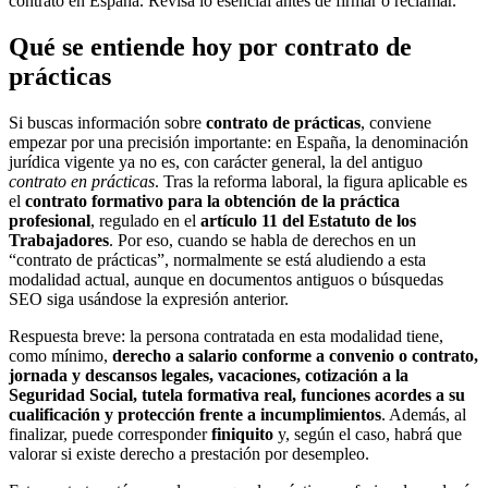
contrato en España. Revisa lo esencial antes de firmar o reclamar.
Qué se entiende hoy por contrato de
prácticas
Si buscas información sobre
contrato de prácticas
, conviene
empezar por una precisión importante: en España, la denominación
jurídica vigente ya no es, con carácter general, la del antiguo
contrato en prácticas
. Tras la reforma laboral, la figura aplicable es
el
contrato formativo para la obtención de la práctica
profesional
, regulado en el
artículo 11 del Estatuto de los
Trabajadores
. Por eso, cuando se habla de derechos en un
“contrato de prácticas”, normalmente se está aludiendo a esta
modalidad actual, aunque en documentos antiguos o búsquedas
SEO siga usándose la expresión anterior.
Respuesta breve: la persona contratada en esta modalidad tiene,
como mínimo,
derecho a salario conforme a convenio o contrato,
jornada y descansos legales, vacaciones, cotización a la
Seguridad Social, tutela formativa real, funciones acordes a su
cualificación y protección frente a incumplimientos
. Además, al
finalizar, puede corresponder
finiquito
y, según el caso, habrá que
valorar si existe derecho a prestación por desempleo.