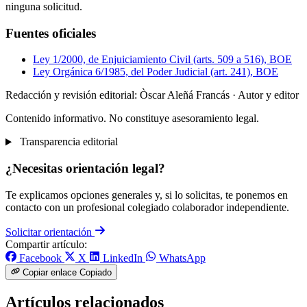
ninguna solicitud.
Fuentes oficiales
Ley 1/2000, de Enjuiciamiento Civil (arts. 509 a 516), BOE
Ley Orgánica 6/1985, del Poder Judicial (art. 241), BOE
Redacción y revisión editorial: Òscar Aleñá Francás
· Autor y editor
Contenido informativo. No constituye asesoramiento legal.
Transparencia editorial
¿Necesitas orientación legal?
Te explicamos opciones generales y, si lo solicitas, te ponemos en
contacto con un profesional colegiado colaborador independiente.
Solicitar orientación
Compartir artículo:
Facebook
X
LinkedIn
WhatsApp
Copiar enlace
Copiado
Artículos relacionados