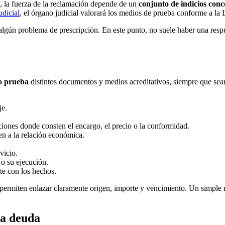
, la fuerza de la reclamación depende de un
conjunto de indicios con
udicial
, el órgano judicial valorará los medios de prueba conforme a la 
 algún problema de prescripción. En este punto, no suele haber una respu
mo prueba
distintos documentos y medios acreditativos, siempre que sean
je.
ones donde consten el encargo, el precio o la conformidad.
en a la relación económica.
vicio.
 o su ejecución.
te con los hechos.
ermiten enlazar claramente origen, importe y vencimiento. Un simple 
la deuda