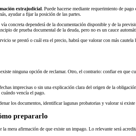
amación extrajudicial
. Puede hacerse mediante requerimiento de pago c
, ayudar a fijar la posición de las partes.
a vía concreta dependerá de la documentación disponible y de la previs
rincipio de prueba documental de la deuda, pero no es un cauce automáti
servicio se prestó o cuál era el precio, habrá que valorar con más cautela
existe ninguna opción de reclamar. Otro, el contrario: confiar en que cua
chas imprecisas o sin una explicación clara del origen de la obligación
y cuándo vencía el pago.
denar los documentos, identificar lagunas probatorias y valorar si exist
cómo prepararlo
r la mera afirmación de que existe un impago. Lo relevante será acredit