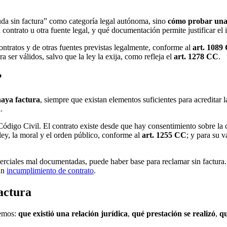
uda sin factura” como categoría legal autónoma, sino
cómo probar una 
 contrato u otra fuente legal, y qué documentación permite justificar el
contratos y de otras fuentes previstas legalmente, conforme al
art. 1089
a ser válidos, salvo que la ley la exija, como refleja el
art. 1278 CC
.
?
aya factura
, siempre que existan elementos suficientes para acreditar l
.
 Código Civil. El contrato existe desde que hay consentimiento sobre la 
ley, la moral y el orden público, conforme al
art. 1255 CC
; y para su 
rciales mal documentadas, puede haber base para reclamar sin factura.
un
incumplimiento de contrato
.
actura
remos:
que existió una relación jurídica
,
qué prestación se realizó
,
qu