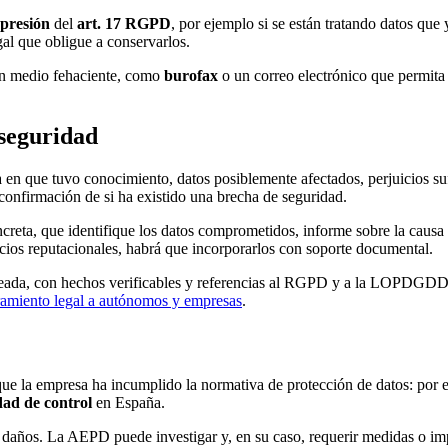
presión
del
art. 17 RGPD
, por ejemplo si se están tratando datos que
gal que obligue a conservarlos.
r un medio fehaciente, como
burofax
o un correo electrónico que permita 
seguridad
 en que tuvo conocimiento, datos posiblemente afectados, perjuicios su
 confirmación de si ha existido una brecha de seguridad.
reta, que identifique los datos comprometidos, informe sobre la causa d
cios reputacionales, habrá que incorporarlos con soporte documental.
teada, con hechos verificables y referencias al RGPD y a la LOPDGDD, s
ramiento legal a autónomos y empresas
.
e la empresa ha incumplido la normativa de protección de datos: por 
dad de control
en España.
de daños. La AEPD puede investigar y, en su caso, requerir medidas o i