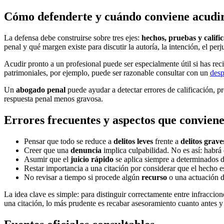
Cómo defenderte y cuándo conviene acudir
La defensa debe construirse sobre tres ejes:
hechos, pruebas y calific
penal y qué margen existe para discutir la autoría, la intención, el per
Acudir pronto a un profesional puede ser especialmente útil si has reci
patrimoniales, por ejemplo, puede ser razonable consultar con un
desp
Un
abogado penal
puede ayudar a detectar errores de calificación, p
respuesta penal menos gravosa.
Errores frecuentes y aspectos que conviene
Pensar que todo se reduce a
delitos leves
frente a
delitos grave
Creer que una
denuncia
implica culpabilidad. No es así: habrá 
Asumir que el
juicio rápido
se aplica siempre a determinados d
Restar importancia a una citación por considerar que el hecho 
No revisar a tiempo si procede algún
recurso
o una actuación 
La idea clave es simple: para distinguir correctamente entre infracci
una citación, lo más prudente es recabar asesoramiento cuanto antes y 