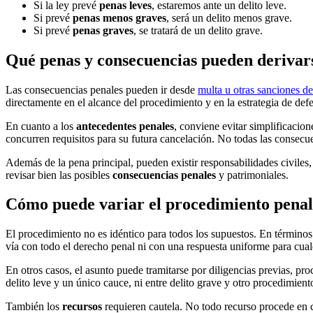
Si la ley prevé
penas leves
, estaremos ante un delito leve.
Si prevé
penas menos graves
, será un delito menos grave.
Si prevé
penas graves
, se tratará de un delito grave.
Qué penas y consecuencias pueden derivar
Las consecuencias penales pueden ir desde
multa u otras sanciones d
directamente en el alcance del procedimiento y en la estrategia de def
En cuanto a los
antecedentes penales
, conviene evitar simplificacio
concurren requisitos para su futura cancelación. No todas las consecu
Además de la pena principal, pueden existir responsabilidades civiles
revisar bien las posibles
consecuencias penales
y patrimoniales.
Cómo puede variar el procedimiento penal 
El procedimiento no es idéntico para todos los supuestos. En términos
vía con todo el derecho penal ni con una respuesta uniforme para cua
En otros casos, el asunto puede tramitarse por diligencias previas, pr
delito leve y un único cauce, ni entre delito grave y otro procedimient
También los
recursos
requieren cautela. No todo recurso procede en c