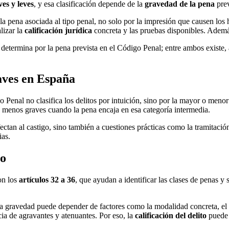
es y leves
, y esa clasificación depende de la
gravedad de la pena
prev
la pena asociada al tipo penal, no solo por la impresión que causen los 
lizar la
calificación jurídica
concreta y las pruebas disponibles. Adem
e determina por la pena prevista en el Código Penal; entre ambos existe,
raves en España
o Penal no clasifica los delitos por intuición, sino por la mayor o menor
s menos graves cuando la pena encaja en esa categoría intermedia.
ectan al castigo, sino también a cuestiones prácticas como la tramitació
ias.
to
on los
artículos 32 a 36
, que ayudan a identificar las clases de penas y 
La gravedad puede depender de factores como la modalidad concreta, el im
cia de agravantes y atenuantes. Por eso, la
calificación del delito
puede v