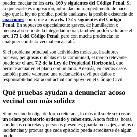
pueden encajar en los
arts. 169 y siguientes del Código Penal
. Si
lo que existe es imposición, intimidación o impedimento de hacer
algo que la ley no prohíbe, podría analizarse la posible existencia de
coacciones
conforme a los
arts. 172 y siguientes del Código
Penal
. En supuestos especialmente graves, de humillación o
menoscabo serio de la integridad moral, también podría valorarse el
art. 173.1 del Código Penal
, pero con mucha prudencia: no
cualquier conflicto vecinal encaja ahí.
Si el problema principal son actividades molestas, insalubres,
nocivas, peligrosas o ilícitas en la comunidad, el marco relevante
puede ser el
art. 7.2 de la Ley de Propiedad Horizontal
, que
permite actuar en el plano comunitario. Además, en ciertos casos
también puede valorarse una reclamación civil por daños o
responsabilidad extracontractual con apoyo en el Código Civil.
Qué pruebas ayudan a denunciar acoso
vecinal con más solidez
Si un vecino hostiga de forma reiterada, lo más útil suele ser
crear
un relato probatorio ordenado y coherente
. Anota fechas, horas,
conductas concretas y personas presentes; guarda mensajes, audios o
incidencias y procura que cada episodio pueda acreditarse de algún
modo.