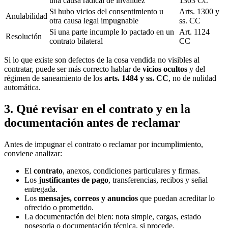
una causa radical de invalidez
1303 CC
Si hubo vicios del consentimiento u
Arts. 1300 y
Anulabilidad
otra causa legal impugnable
ss. CC
Si una parte incumple lo pactado en un
Art. 1124
Resolución
contrato bilateral
CC
Si lo que existe son defectos de la cosa vendida no visibles al
contratar, puede ser más correcto hablar de
vicios ocultos
y del
régimen de saneamiento de los
arts. 1484 y ss. CC
, no de nulidad
automática.
3. Qué revisar en el contrato y en la
documentación antes de reclamar
Antes de impugnar el contrato o reclamar por incumplimiento,
conviene analizar:
El
contrato
, anexos, condiciones particulares y firmas.
Los
justificantes de pago
, transferencias, recibos y señal
entregada.
Los
mensajes, correos y anuncios
que puedan acreditar lo
ofrecido o prometido.
La documentación del bien: nota simple, cargas, estado
posesoria o documentación técnica, si procede.