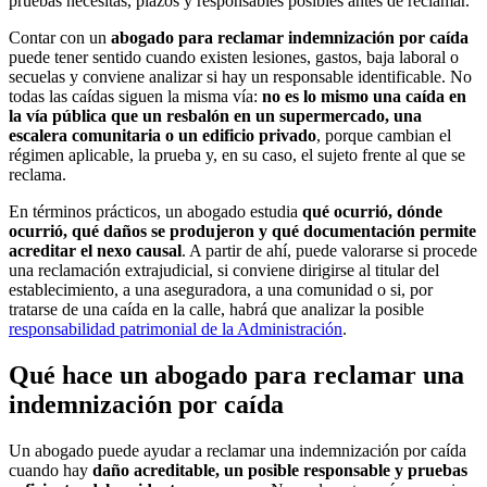
pruebas necesitas, plazos y responsables posibles antes de reclamar.
Contar con un
abogado para reclamar indemnización por caída
puede tener sentido cuando existen lesiones, gastos, baja laboral o
secuelas y conviene analizar si hay un responsable identificable. No
todas las caídas siguen la misma vía:
no es lo mismo una caída en
la vía pública que un resbalón en un supermercado, una
escalera comunitaria o un edificio privado
, porque cambian el
régimen aplicable, la prueba y, en su caso, el sujeto frente al que se
reclama.
En términos prácticos, un abogado estudia
qué ocurrió, dónde
ocurrió, qué daños se produjeron y qué documentación permite
acreditar el nexo causal
. A partir de ahí, puede valorarse si procede
una reclamación extrajudicial, si conviene dirigirse al titular del
establecimiento, a una aseguradora, a una comunidad o si, por
tratarse de una caída en la calle, habrá que analizar la posible
responsabilidad patrimonial de la Administración
.
Qué hace un abogado para reclamar una
indemnización por caída
Un abogado puede ayudar a reclamar una indemnización por caída
cuando hay
daño acreditable, un posible responsable y pruebas