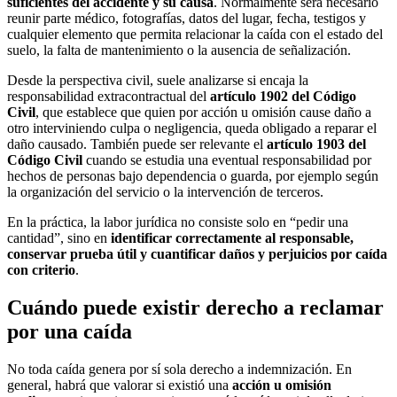
suficientes del accidente y su causa
. Normalmente será necesario
reunir parte médico, fotografías, datos del lugar, fecha, testigos y
cualquier elemento que permita relacionar la caída con el estado del
suelo, la falta de mantenimiento o la ausencia de señalización.
Desde la perspectiva civil, suele analizarse si encaja la
responsabilidad extracontractual del
artículo 1902 del Código
Civil
, que establece que quien por acción u omisión cause daño a
otro interviniendo culpa o negligencia, queda obligado a reparar el
daño causado. También puede ser relevante el
artículo 1903 del
Código Civil
cuando se estudia una eventual responsabilidad por
hechos de personas bajo dependencia o guarda, por ejemplo según
la organización del servicio o la intervención de terceros.
En la práctica, la labor jurídica no consiste solo en “pedir una
cantidad”, sino en
identificar correctamente al responsable,
conservar prueba útil y cuantificar daños y perjuicios por caída
con criterio
.
Cuándo puede existir derecho a reclamar
por una caída
No toda caída genera por sí sola derecho a indemnización. En
general, habrá que valorar si existió una
acción u omisión