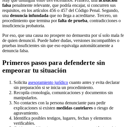
Hay que distinguir entre tres escenarios. Primero, una
acusación
falsa
penalmente relevante, que podría encajar, si concurren sus
requisitos, en los artículos 456 o 457 del Código Penal. Segundo,
una
denuncia infundada
que no llega a acreditarse. Tercero, un
procedimiento que termina por
falta de prueba
, contradicciones o
insuficiencia probatoria.
Por eso, que una causa no prospere no demuestra por sí solo mala fe
de quien denunció. Puede haber dudas, versiones incompatibles o
pruebas insuficientes sin que eso equivalga automáticamente a
denuncia falsa.
Primeros pasos para defenderte sin
empeorar tu situación
Solicita
asesoramiento jurídico
cuanto antes y evita declarar
sin preparación si se inicia un procedimiento.
Recopila cronología, comunicaciones y documentos sin
manipularlos.
No contactes con la persona denunciante para pedir
explicaciones si existen
medidas cautelares
o riesgo de
agravamiento.
Identifica posibles testigos, lugares, fechas y elementos
verificables.