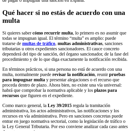
de pagar o impugnar una sanción en España.
Qué hacer si no estás de acuerdo con una
multa
Si quieres saber
cómo recurrir multa
, lo primero es no asumir que
todas se impugnan igual. El término “multa” es amplio: puede
tratarse de
multas de tráfico
,
multas administrativas
, sanciones
tributarias u otros expedientes sancionadores. El cauce concreto
dependerá del tipo de sanción, del órgano sancionador, de la fase del
procedimiento y de lo que diga exactamente la notificación recibida.
En términos prácticos, si una persona no está de acuerdo con una
multa, normalmente puede
revisar la notificación
, reunir
pruebas
para impugnar multa
y presentar alegaciones o el recurso que
proceda dentro de plazo. Ahora bien, no existe una vía universal:
habrá que comprobar la normativa aplicable y los
plazos para
recursos
que figuren en el expediente.
Como marco general, la
Ley 39/2015
regula la tramitación
administrativa, los actos administrativos, las notificaciones y los
recursos en vía administrativa. Pero en sanciones concretas puede
entrar en juego normativa sectorial, como la legislación de tráfico o
la Ley General Tributaria. Por eso conviene analizar cada caso antes